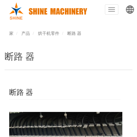
跳
转
Toggle
到
navigation
主
主
要
内
家
产品
烘干机零件
断路 器
导
容
航
断路 器
断路 器